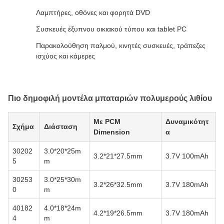
Λαμπτήρες, οθόνες και φορητά DVD
Συσκευές έξυπνου οικιακού τύπου και tablet PC
Παρακολούθηση παλμού, κινητές συσκευές, τράπεζες
ισχύος και κάμερες
Πιο δημοφιλή μοντέλα μπαταριών πολυμερούς λιθίου
Με PCM
Δυναμικότητ
Σχήμα
Διάσταση
Dimension
α
30202
3.0*20*25m
3.2*21*27.5mm
3.7V 100mAh
5
m
30253
3.0*25*30m
3.2*26*32.5mm
3.7V 180mAh
0
m
40182
4.0*18*24m
4.2*19*26.5mm
3.7V 180mAh
4
m