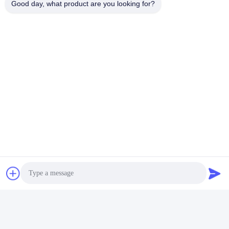
Good day, what product are you looking for?
Γιατί να επιλέξετε το χρυσό ενέργεια
Προηγμένη τεχνολογία
Εφαρμογή σε όλες τις καιρικές συνθήκες (-30~60°C)
Εξαιρετικά ασφαλής σχεδιασμός μπαταρίας με την
τελευταία τεχνολογία ηλεκτρολυτών και διαχωριστικών
Πλήρης κάλυψη των ποικιλιών μπαταριών,
συμπεριλαμβανομένων των κυλινδρικών μπαταριών
ιόντων λιθίου, πολυμερών, LiFePO4, ηλιακής
αποθήκευσης και πρωτογενών μπαταριών