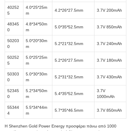
40252
4.0*25*25m
4.2*26*27.5mm
3.7V 200mAh
5
m
48345
4.8*34*50m
5.0*35*52.5mm
3.7V 850mAh
0
m
50203
5.0*20*30m
5.2*21*32.5mm
3.7V 240mAh
0
m
50252
5.0*25*25m
5.2*26*27.5mm
3.7V 180mAh
5
m
50303
5.0*30*30m
5.2*31*32.5mm
3.7V 430mAh
0
m
52345
5.2*34*50m
3.7V
5.4*35*52.5mm
0
m
1000mAh
55344
5.5*34*44m
5.7*35*46.5mm
3.7V 850mAh
4
m
Η Shenzhen Gold Power Energy προσφέρει πάνω από 1000