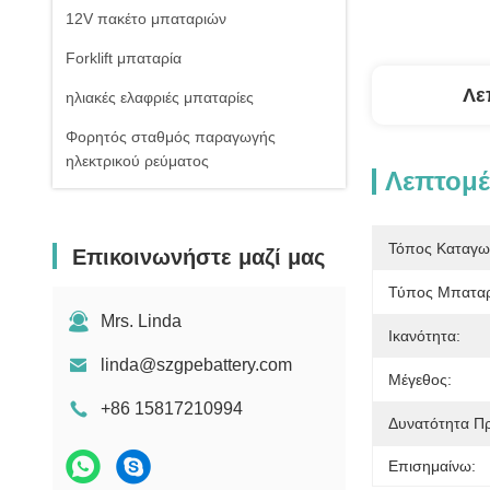
12V πακέτο μπαταριών
Forklift μπαταρία
Λε
ηλιακές ελαφριές μπαταρίες
Φορητός σταθμός παραγωγής
ηλεκτρικού ρεύματος
Λεπτομέ
Τόπος Καταγω
Επικοινωνήστε μαζί μας
Τύπος Μπαταρ
Mrs. Linda
Ικανότητα:
linda@szgpebattery.com
Μέγεθος:
+86 15817210994
Δυνατότητα Π
Επισημαίνω: