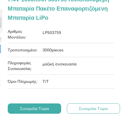
Μπαταρία Πακέτο Επαναφορτιζόμενη
Μπαταρία LiPo
Αριθμός
LP503759
Μοντέλου:
Τροποποιημένο:
3000pieces
Πληροφορίες
μαζική συσκευασία
Συσκευασίας:
Όροι Πληρωμής:
T/T
Συνομιλία Τώρα
Συνομιλία Τώρα