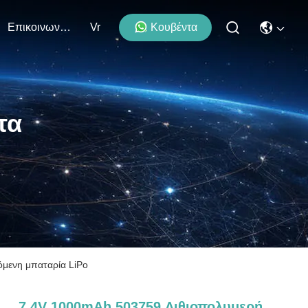
Επικοινωνήστε Μαζί Μας
Vr
Κουβέντα
τα
μενη μπαταρία LiPo
7.4V 1000mAh 503759 Λιθιοπολυμερή