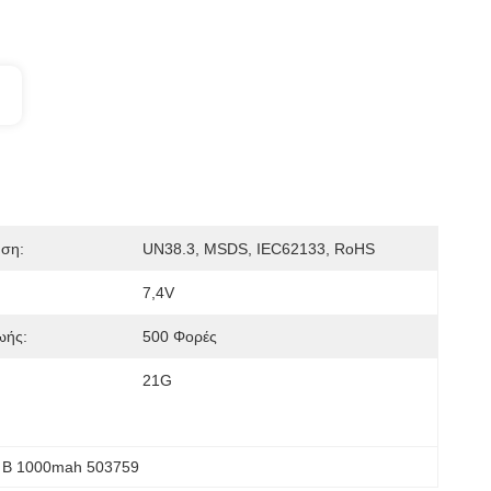
ηση:
UN38.3, MSDS, IEC62133, RoHS
7,4V
ωής:
500 Φορές
21G
 Β 1000mah 503759