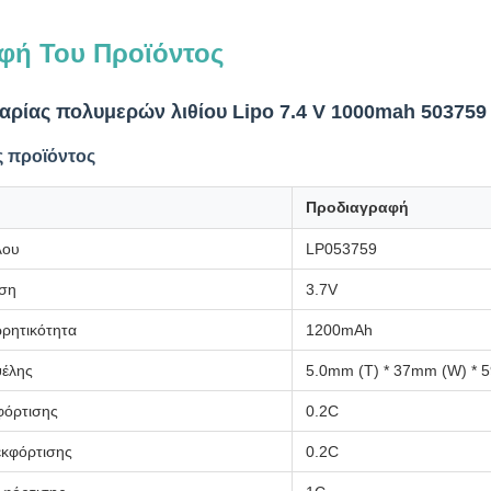
φή Του Προϊόντος
αρίας πολυμερών λιθίου Lipo 7.4 V 1000mah 503759
 προϊόντος
Προδιαγραφή
λου
LP053759
άση
3.7V
ρητικότητα
1200mAh
ψέλης
5.0mm (T) * 37mm (W) * 
φόρτισης
0.2C
εκφόρτισης
0.2C