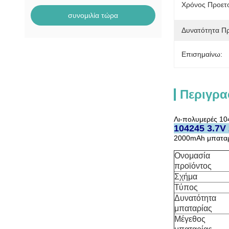
Χρόνος Προετο
συνομιλία τώρα
Δυνατότητα Π
Επισημαίνω:
Περιγρα
Λι-πολυμερές 10
104245 3.7V
2000mAh μπαταρί
Ονομασία
προϊόντος
Σχήμα
Τύπος
Δυνατότητα
μπαταρίας
Μέγεθος