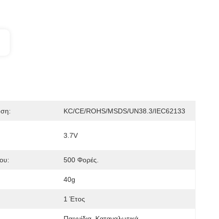
ηση:
KC/CE/ROHS/MSDS/UN38.3/IEC62133
3.7V
ου:
500 Φορές.
40g
1 Έτος
Παιχνίδια, Καταναλωτικά 