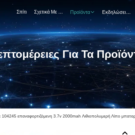
Σπίτι
Σχετικά Με Εμάς
Προϊόντα
Εκδηλώσεις
επτομέρειες Για Τα Προϊόν
ε 104245 επαναφορτιζόμενη 3.7v 2000mah Λιθιοπολυμερή Λίπο μπατα