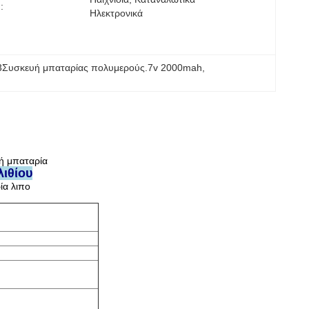
:
Ηλεκτρονικά
3Συσκευή μπαταρίας πολυμερούς.7v 2000mah
, 
ή μπαταρία
ιθίου
ία λιπο