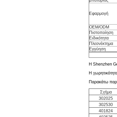
μπαταρίας
Εφαρμογή
OEM/ODM
Πιστοποίηση
Ειδικότητα
Πλεονέκτημα
Εγγύηση
Η Shenzhen Go
Η χωρητικότητ
Παρακάτω παρα
Σχήμα
302025
302530
401824