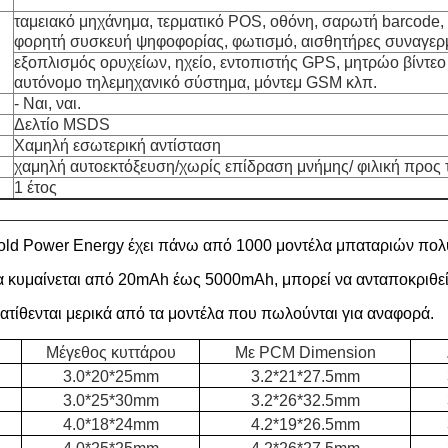
ταμειακό μηχάνημα, τερματικό POS, οθόνη, σαρωτή barcode, 
φορητή συσκευή ψηφοφορίας, φωτισμό, αισθητήρες συναγερ
εξοπλισμός ορυχείων, ηχείο, εντοπιστής GPS, μητρώο βίντεο
αυτόνομο τηλεμηχανικό σύστημα, μόντεμ GSM κλπ.
- Ναι, ναι.
Δελτίο MSDS
Χαμηλή εσωτερική αντίσταση
χαμηλή αυτοεκτόξευση/χωρίς επίδραση μνήμης/ φιλική προς 
1 έτος
ld Power Energy έχει πάνω από 1000 μοντέλα μπαταριών πολυ
α κυμαίνεται από 20mAh έως 5000mAh, μπορεί να ανταποκριθεί
τίθενται μερικά από τα μοντέλα που πωλούνται για αναφορά.
Μέγεθος κυττάρου
Με PCM Dimension
3.0*20*25mm
3.2*21*27.5mm
3.0*25*30mm
3.2*26*32.5mm
4.0*18*24mm
4.2*19*26.5mm