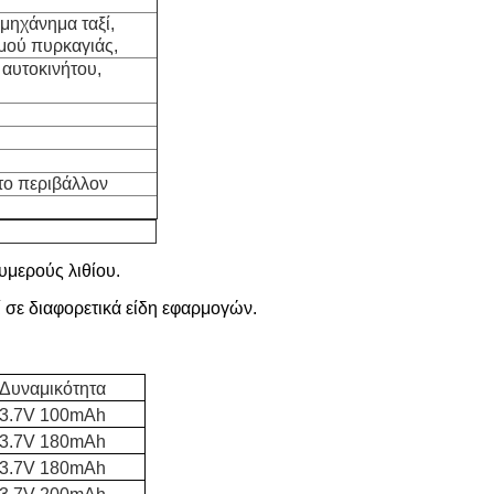
μηχάνημα ταξί,
μού πυρκαγιάς,
 αυτοκινήτου,
το περιβάλλον
μερούς λιθίου.
 σε διαφορετικά είδη εφαρμογών.
Δυναμικότητα
3.7V 100mAh
3.7V 180mAh
3.7V 180mAh