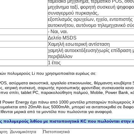
ταμειακό μηχάνημα, τερματικό POS, οθό
μηχάνημα ταξί, φορητή συσκευή ψηφοφο
συναγερμού πυρκαγιάς,
εξοπλισμός ορυχείων, ηχείο, εντοπιστής
αυτοκινήτου, αυτόνομο τηλεμηχανικό σύ
- Ναι, ναι.
Δελτίο MSDS
Χαμηλή εσωτερική αντίσταση
χαμηλή αυτοεκτόξευση/χωρίς επίδραση μ
περιβάλλον
1 έτος
ών πολυμερούς Li που χρησιμοποιείται ευρέως σε:
POS, ασύρματα ακουστικά, εργαλείο επικοινωνίας, θέρμανση κουβέρτα
ς, ιατρική συσκευή, σαρωτής προσωπικής φροντίδας συσκευασία κενο
πνο σπίτι, tablet PC, παρακολούθηση παλμού, Moblie, Power Bank, κ
 Power Energy έχει πάνω από 1000 μοντέλα μπαταριών πολυμερούς λι
κυμαίνεται από 20mAh έως 5000mAh, μπορεί να ανταποκριθεί σε διαφο
θενται μερικά από τα μοντέλα που πωλούνται για αναφορά.
ς πολυμερούς λιθίου με πιστοποιητικά KC που πωλούνται στην 
άρτη
Δυναμικότητα
Πιστοποιητικά