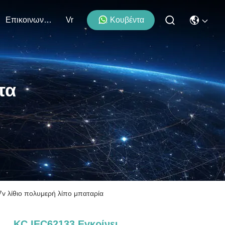
Επικοινωνήστε Μαζί Μας
Vr
Κουβέντα
τα
v λίθιο πολυμερή λίπο μπαταρία
KC IEC62133 Εγκρίνει