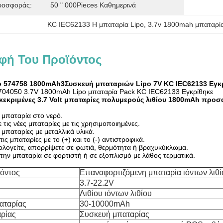
ροσφοράς:
50 " 000Pieces Καθημερινά
KC IEC62133 Η μπαταρία Lipo
, 
3.7v 1800mah μπαταρία
φή Του Προϊόντος
 574758 1800
mAh
3Συσκευή μπαταριών Lipo 7V KC IEC62133 Εγκ
704050 3.7V 1800mAh Lipo μπαταρία Pack KC IEC62133 Εγκρίθηκε
κεκριμένες 3.7 Volt μπαταρίες πολυμερούς λιθίου 1800mAh προ
 μπαταρία στο νερό.
 τις νέες μπαταρίες με τις χρησιμοποιημένες.
μπαταρίες με μεταλλικά υλικά.
ις μπαταρίες με το (+) και το (-) αντιστροφικά.
ογείτε, απορρίψετε σε φωτιά, θερμότητα ή βραχυκύκλωμα.
την μπαταρία σε φορτιστή ή σε εξοπλισμό με λάθος τερματικά.
όντος
Επαναφορτιζόμενη μπαταρία ιόντων λιθ
3.7-22.2V
Λιθίου ιόντων λιθίου
αταρίας
30-10000mAh
ρίας
Συσκευή μπαταρίας