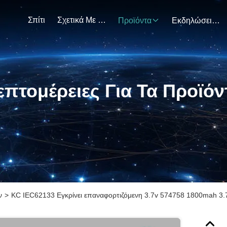
Σπίτι
Σχετικά Με Εμάς
Προϊόντα
Εκδηλώσεις
επτομέρειες Για Τα Προϊόν
ν
>
KC IEC62133 Εγκρίνει επαναφορτιζόμενη 3.7v 574758 1800mah 3.7