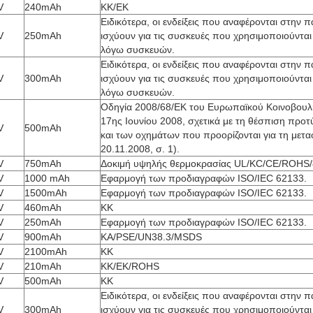
V
240mAh
ΚΚ/ΕΚ
Ειδικότερα, οι ενδείξεις που αναφέρονται στην
V
250mAh
ισχύουν για τις συσκευές που χρησιμοποιούνται
λόγω συσκευών.
Ειδικότερα, οι ενδείξεις που αναφέρονται στην
V
300mAh
ισχύουν για τις συσκευές που χρησιμοποιούνται
λόγω συσκευών.
Οδηγία 2008/68/ΕΚ του Ευρωπαϊκού Κοινοβουλί
17ης Ιουνίου 2008, σχετικά με τη θέσπιση πρ
V
500mAh
και των οχημάτων που προορίζονται για τη μετα
20.11.2008, σ. 1).
V
750mAh
Δοκιμή υψηλής θερμοκρασίας UL/KC/CE/ROHS
V
1000 mAh
Εφαρμογή των προδιαγραφών ISO/IEC 62133.
V
1500mAh
Εφαρμογή των προδιαγραφών ISO/IEC 62133.
V
460mAh
ΚΚ
V
250mAh
Εφαρμογή των προδιαγραφών ISO/IEC 62133.
V
900mAh
ΚΑ/PSE/UN38.3/MSDS
V
2100mAh
ΚΚ
V
210mAh
ΚΚ/ΕΚ/ROHS
V
500mAh
ΚΚ
Ειδικότερα, οι ενδείξεις που αναφέρονται στην
V
300mAh
ισχύουν για τις συσκευές που χρησιμοποιούνται