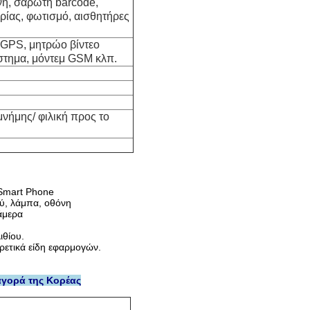
νη, σαρωτή barcode,
ρίας, φωτισμό, αισθητήρες
 GPS, μητρώο βίντεο
στημα, μόντεμ GSM κλπ.
νήμης/ φιλική προς το
 Smart Phone
ύ, λάμπα, οθόνη
άμερα
θίου.
ρετικά είδη εφαρμογών.
αγορά της Κορέας