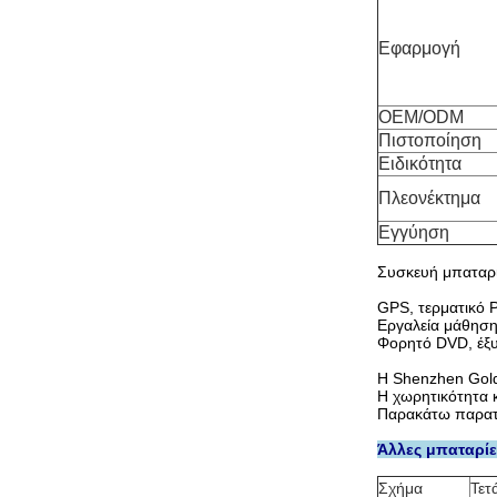
Εφαρμογή
OEM/ODM
Πιστοποίηση
Ειδικότητα
Πλεονέκτημα
Εγγύηση
Συσκευή μπαταρι
GPS, τερματικό 
Εργαλεία μάθηση
Φορητό DVD, έξυ
Η Shenzhen Gold
Η χωρητικότητα 
Παρακάτω παρατί
Άλλες μπαταρίε
Σχήμα
Τετ