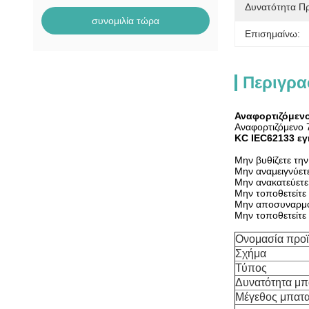
Δυνατότητα Π
συνομιλία τώρα
Επισημαίνω:
Περιγρα
Αναφορτιζόμενο
Αναφορτιζόμενο 
KC IEC62133 εγ
Μην βυθίζετε την
Μην αναμειγνύετε
Μην ανακατεύετε 
Μην τοποθετείτε τ
Μην αποσυναρμολ
Μην τοποθετείτε 
Ονομασία προϊ
Σχήμα
Τύπος
Δυνατότητα μπ
Μέγεθος μπατα