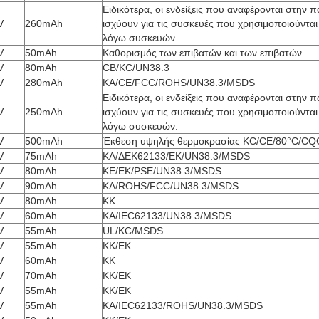
Ειδικότερα, οι ενδείξεις που αναφέρονται στην
V
260mAh
ισχύουν για τις συσκευές που χρησιμοποιούνται
λόγω συσκευών.
V
50mAh
Καθορισμός των επιβατών και των επιβατών
V
80mAh
CB/KC/UN38.3
V
280mAh
ΚΑ/CE/FCC/ROHS/UN38.3/MSDS
Ειδικότερα, οι ενδείξεις που αναφέρονται στην
V
250mAh
ισχύουν για τις συσκευές που χρησιμοποιούνται
λόγω συσκευών.
V
500mAh
Έκθεση υψηλής θερμοκρασίας KC/CE/80°C/CQ
V
75mAh
ΚΑ/ΔΕΚ62133/ΕΚ/UN38.3/MSDS
V
80mAh
ΚΕ/ΕΚ/PSE/UN38.3/MSDS
V
90mAh
ΚΑ/ROHS/FCC/UN38.3/MSDS
V
80mAh
ΚΚ
V
60mAh
ΚΑ/IEC62133/UN38.3/MSDS
V
55mAh
UL/KC/MSDS
V
55mAh
ΚΚ/ΕΚ
V
60mAh
ΚΚ
V
70mAh
ΚΚ/ΕΚ
V
55mAh
ΚΚ/ΕΚ
V
55mAh
ΚΑ/IEC62133/ROHS/UN38.3/MSDS