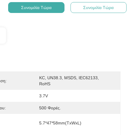
Συνομιλία Τώρα
Συνομιλία Τώρα
KC, UN38.3, MSDS, IEC62133, 
ηση:
RoHS
3.7V
ου:
500 Φορές.
5.7*47*58mm(TxWxL)