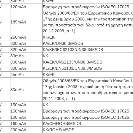
V
50mAh
ΚΚ/ΕΚ
V
120mAh
Εφαρμογή των προδιαγραφών ISO/IEC 17025
Οδηγία 2008/68/ΕΚ του Ευρωπαϊκού Κοινοβουλί
17ης Δεκεμβρίου 2008, για την τροποποίηση τη
V
185mAh
με την προστασία των ζώων από τη χρήση καπν
20.12.2008, σ. 1).
V
250mAh
ΚΚ/ΕΚ
V
300mAh
ΚΑ/ΕΚ/UN38.3/MSDS
V
320mAh
ΚΑ/ΚΒ/IEC62133/UN38.3/MSDS
V
80mAh
ΚΚ
V
300mAh
ΚΑ/ΕΚ/UN62133/UN38.3/MSDS
V
300mAh
ΚΕ/ΕΚ/ΕΝ62133/UN38.3/MSDS
V
45mAh
ΚΚ/ΕΚ
Οδηγία 2008/68/ΕΚ του Ευρωπαϊκού Κοινοβουλί
17ης Ιουνίου 2008, σχετικά με τη θέσπιση πρ
V
80mAh
και των οχημάτων που προορίζονται για τη μετα
20.11.2008, σ. 1).
V
150mAh
ΚΚ
V
150mAh
Εφαρμογή των προδιαγραφών ISO/IEC 17025
V
100mAh
Εφαρμογή των προδιαγραφών ISO/IEC 17025
V
160mAh
ΚΑ/CE/ROHS/MSDS
V
200mAh
ΚΚ/ROHS/MSDS